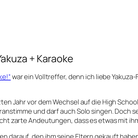
Yakuza + Karaoke
ke!“
war ein Volltreffer, denn ich liebe Yakuza
tzten Jahr vor dem Wechsel auf die High Schoo
pranstimme und darf auch Solo singen. Doch se
acht zarte Andeutungen, dass es etwas mit i
n darauf, den ihm seine Eltern gekauft haben