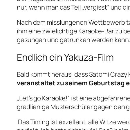
nur, wenn man das Teil „vergisst“ und 
Nach dem misslungenen Wettbewerb tauch
ihm eine zwielichtige Karaoke-Bar zu b
gesungen und getrunken werden kann. E
Endlich ein Yakuza-Film
Bald kommt heraus, dass Satomi Crazy K
veranstaltet zu seinem Geburtstag e
„Let’s go Karaoke!“ ist eine abgefahre
gradlienige Musterschüler gegen den g
Das Timing ist exzellent, alle Witze w