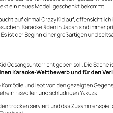
direkt ein neues Modell geschenkt bekommt.
t auf einmal Crazy Kid auf, offensichtlich is
esuchen. Karaokeläden in Japan sind immer pr
s ist der Beginn einer großartigen und selt
id Gesangsunterricht geben soll. Die Sache is
inen Karaoke-Wettbewerb und für den Verlie
ne Komödie und lebt von den gezeigten Gegens
eheimnisvollen und schludrigen Yakuza.
erden trocken serviert und das Zusammenspiel