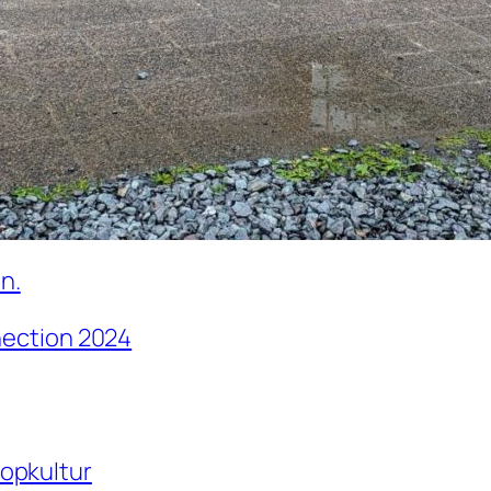
n.
ection 2024
opkultur