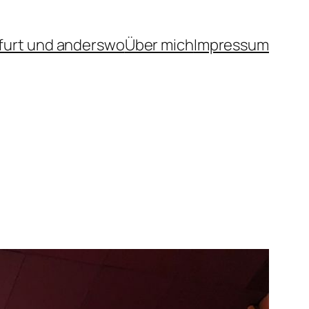
furt und anderswo
Über mich
Impressum