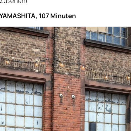
m Zusehen!
o YAMASHITA, 107 Minuten