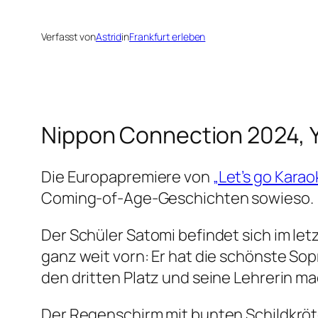
Verfasst von
Astrid
in
Frankfurt erleben
Nippon Connection 2024, 
Die Europapremiere von
„Let’s go Karao
Coming-of-Age-Geschichten sowieso.
Der Schüler Satomi befindet sich im le
ganz weit vorn: Er hat die schönste So
den dritten Platz und seine Lehrerin m
Der Regenschirm mit bunten Schildkröte