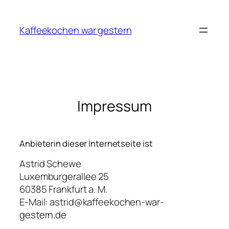
Zum
Inhalt
Kaffeekochen war gestern
springen
Impressum
Anbieterin dieser Internetseite ist
Astrid Schewe
Luxemburgerallee 25
60385 Frankfurt a. M.
E-Mail: astrid@kaffeekochen-war-
gestern.de