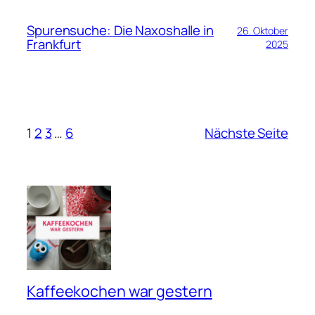
Spurensuche: Die Naxoshalle in
26. Oktober
Frankfurt
2025
1
2
3
…
6
Nächste Seite
Kaffeekochen war gestern