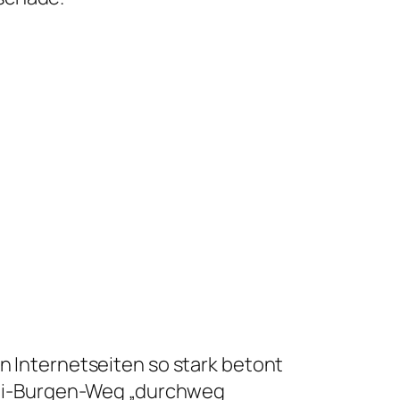
 Internetseiten so stark betont
rei-Burgen-Weg „durchweg