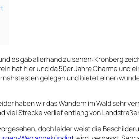
rt
d es gab allerhand zu sehen: Kronberg zeich
in hat hier und da 50er Jahre Charme und ein
urnahstesten gelegen und bietet einen wunder
leider haben wir das Wandern im Wald sehr ver
 viel Strecke verlief entlang von Landstraße
vorgesehen, doch leider weist die Beschilder
Burgen-Weg angekündigt
wird, verpasst. Sehr