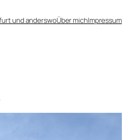
furt und anderswo
Über mich
Impressum
s