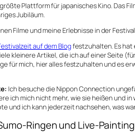
 größte Plattform für japanisches Kino. Das Film
hriges Jubiläum.
henen Filme und meine Erlebnisse in der Festiv
Festivalzeit auf dem Blog
festzuhalten. Es hat 
e kleinere Artikel, die ich auf einer Seite (f
e für mich, hier alles festzuhalten und es erw
ze:
Ich besuche die Nippon Connection ungefä
ere ich mich nicht mehr, wie sie heißen und i
ebte und ich kann jederzeit nachsehen, was wa
Sumo-Ringen und Live-Painting