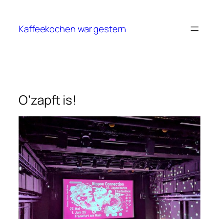
Zum
Inhalt
Kaffeekochen war gestern
springen
O’zapft is!