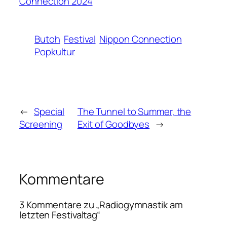
Connection 2024
Butoh
Festival
Nippon Connection
Popkultur
←
Special
The Tunnel to Summer, the
Screening
Exit of Goodbyes
→
Kommentare
3 Kommentare zu „Radiogymnastik am
letzten Festivaltag“