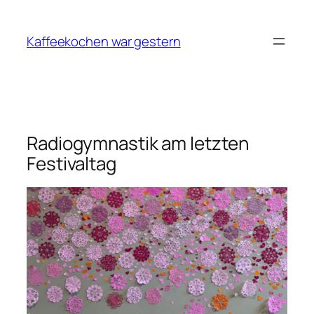
Zum
Inhalt
Kaffeekochen war gestern
springen
Radiogymnastik am letzten
Festivaltag