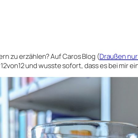
dern zu erzählen? Auf Caros Blog (
Draußen nu
2von12 und wusste sofort, dass es bei mir ei