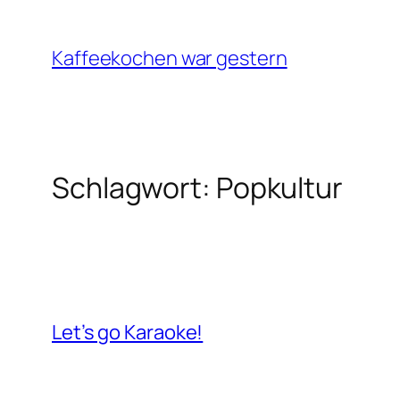
Zum
Inhalt
Kaffeekochen war gestern
springen
Schlagwort:
Popkultur
Let’s go Karaoke!