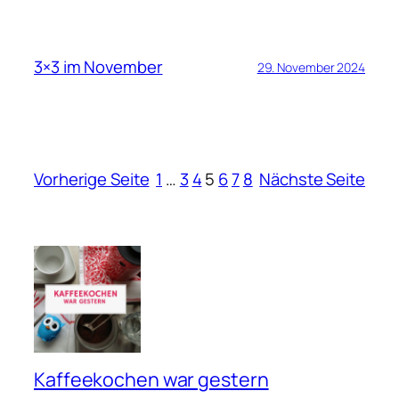
3×3 im November
29. November 2024
Vorherige Seite
1
…
3
4
5
6
7
8
Nächste Seite
Kaffeekochen war gestern