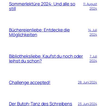
Sommerlektüre 2024: Und alle so
11. August
still
2024
Büchereienliebe: Entdecke die
14. Juli
Möglichkeiten
2024
Bibliotheksliebe: Kaufst du noch oder
7. Juli
leihst du schon?
2024
Challenge accepted!
28. Juni 2024
Der Butoh-Tanz des Schreibens
23. Juni 2024